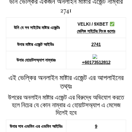
উনি ভেল্কির একজন অনলাইন মাষ্টার এজেন্ট নাম্বার
2741
VELKI / 9XBET
উনি যে সব সাইটের মাষ্টার এজেন্টঃ
ভেল্কি সাইটের লিংক গুলোঃ
উনার মাষ্টার এজেন্ট আইডিঃ
2741
উনার হোয়াটসঅ্যাপ নাম্বারঃ
+60173512812
এই ভেল্কির অনলাইন মাষ্টার এজেন্ট এর আপলাইনের
তথ্যঃ
উপরের অনলাইন মাষ্টার এজেন্ট এর বিরুদ্ধে অভিযোগ করতে
হলে নিচের যে কোন নাম্বার এ হোয়াটসঅ্যাপ এ মেসেজ
দিলেই হবে
উনার সাব এডমিন এর এডমিন আইডিঃ
9