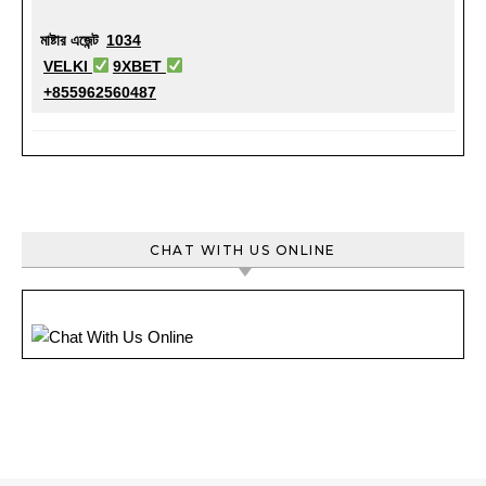
মাষ্টার এজেন্ট
1034
VELKI
9XBET
+855962560487
CHAT WITH US ONLINE