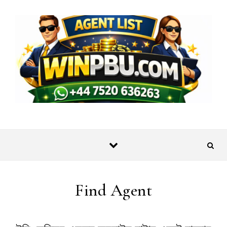
Skip to content
Find Agent