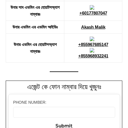
উনার সাব এডমিন এর হোয়াটসঅ্যাপ
+60177807047
নাম্বারঃ
উনার এডমিন এর এডমিন আইডিঃ
Akash Malik
উনার এডমিন এর হোয়াটসঅ্যাপ
+855967685147
নাম্বারঃ
+855968932241
এজেন্ট কে ফোন নাম্বার দিয়ে খুজুনঃ
PHONE NUMBER: