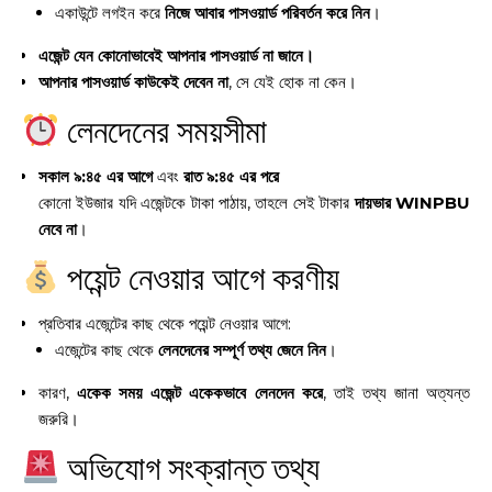
একাউন্টে লগইন করে
নিজে আবার পাসওয়ার্ড পরিবর্তন করে নিন
।
এজেন্ট যেন কোনোভাবেই আপনার পাসওয়ার্ড না জানে।
আপনার পাসওয়ার্ড কাউকেই দেবেন না
, সে যেই হোক না কেন।
লেনদেনের সময়সীমা
সকাল ৯:৪৫ এর আগে
এবং
রাত ৯:৪৫ এর পরে
কোনো ইউজার যদি এজেন্টকে টাকা পাঠায়, তাহলে সেই টাকার
দায়ভার WINPBU
নেবে না
।
পয়েন্ট নেওয়ার আগে করণীয়
প্রতিবার এজেন্টের কাছ থেকে পয়েন্ট নেওয়ার আগে:
এজেন্টের কাছ থেকে
লেনদেনের সম্পূর্ণ তথ্য জেনে নিন
।
কারণ,
একেক সময় এজেন্ট একেকভাবে লেনদেন করে
, তাই তথ্য জানা অত্যন্ত
জরুরি।
অভিযোগ সংক্রান্ত তথ্য