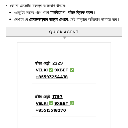
কোনো এজেন্টের বিরুদ্ধে অভিযোগ থাকলে:
এজেন্টের নামের পাশে থাকা
“অভিযোগ” বাটনে ক্লিক করুন
।
সেখানে যে
হোয়াটসঅ্যাপ নাম্বার দেখাবে
, সেই নাম্বারে অভিযোগ জানাতে হবে।
QUICK AGENT
মাষ্টার এজেন্ট
2229
VELKI
9XBET
+85593254418
মাষ্টার এজেন্ট
1797
VELKI
9XBET
+85515518270