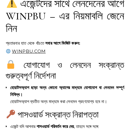
এজেন্টদের সাথে লেনদেনের আগে
WINPBU – এর নিয়মাবলি জেনে
নিন
প্রতারনার হাত থেকে বাঁচতে
সবার আগে ভিজিট করুন:
WINPBU.COM
যোগাযোগ ও লেনদেন সংক্রান্ত
গুরুত্বপূর্ণ নির্দেশনা
হোয়াটসঅ্যাপ ছাড়া অন্য কোনো অ্যাপের মাধ্যমে যোগাযোগ বা লেনদেন সম্পূর্ণ
নিষিদ্ধ।
হোয়াটসঅ্যাপ ব্যতীত অন্য মাধ্যমে করা লেনদেন গ্রহণযোগ্য হবে না।
পাসওয়ার্ড সংক্রান্ত নিরাপত্তা
এজেন্ট যদি আপনার
পাসওয়ার্ড পরিবর্তন করে দেয়
, তাহলে সঙ্গে সঙ্গে: